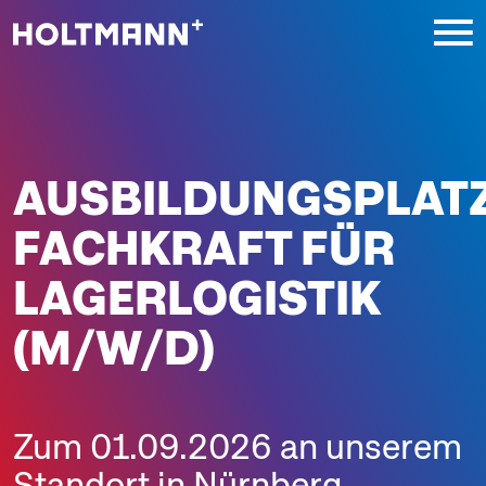
Direkt zur Hauptnavigation springen
Direkt zum Inhalt springen
AUSBILDUNGSPLAT
FACHKRAFT FÜR
LAGERLOGISTIK
(M/W/D)
Zum 01.09.2026 an unserem
Standort in Nürnberg.